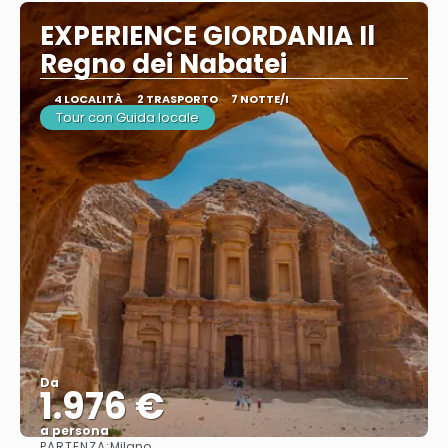
EXPERIENCE GIORDANIA Il
Regno dei Nabatei
4 LOCALITÀ
2 TRASPORTO
7 NOTTE/I
Tour con Guida locale
Da
1.976 €
a persona
PARTENZA:
Milano