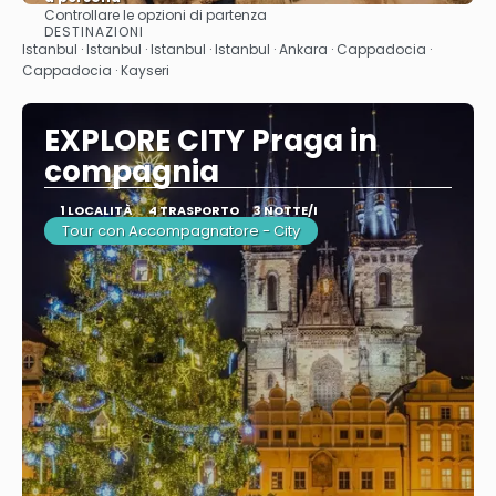
Controllare le opzioni di partenza
Vedere
DESTINAZIONI
Istanbul · Istanbul · Istanbul · Istanbul · Ankara · Cappadocia ·
Cappadocia · Kayseri
EXPLORE CITY Praga in
compagnia
1 LOCALITÀ
4 TRASPORTO
3 NOTTE/I
Tour con Accompagnatore - City