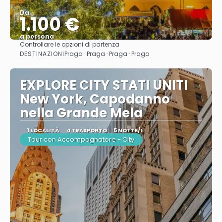
Da
1.100 €
a persona
Controllare le opzioni di partenza
Vedere
DESTINAZIONI
Praga · Praga · Praga · Praga
EXPLORE CITY STATI UNITI
New York, Capodanno
nella Grande Mela
1 LOCALITÀ
4 TRASPORTO
5 NOTTE/I
Tour con Accompagnatore - City