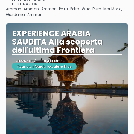
Vedere
DESTINAZIONI
Amman · Amman · Amman · Petra · Petra · Wadi Rum · Mar Morto,
Giordania · Amman
EXPERIENCE ARABIA
SAUDITA Alla scoperta
dell'ultima Frontiera
4 LOCALITÀ
7 NOTTE/I
Tour con Guida locale e Plus