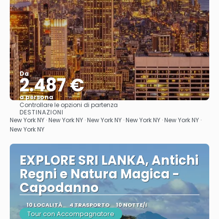
Da
2.487 €
a persona
Controllare le opzioni di partenza
Vedere
DESTINAZIONI
New York NY · New York NY · New York NY · New York NY · New York NY ·
New York NY
EXPLORE SRI LANKA, Antichi
Regni e Natura Magica -
Capodanno
10 LOCALITÀ
4 TRASPORTO
10 NOTTE/I
Tour con Accompagnatore