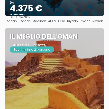
Da
4.375 €
a persona
DESTINAZIONI
Vedere
Jeddah · Jeddah · Madinah · AlUla · AlUla · Riyadh · Riyadh · Riyadh
IL MEGLIO DELL'OMAN
4 LOCALITÀ
7 NOTTE/I
Tour minimo 2 persone