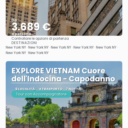
Da
3.689 €
a persona
Controllare le opzioni di partenza
Vedere
DESTINAZIONI
New York NY · New York NY · New York NY · New York NY · New York NY ·
New York NY · New York NY
EXPLORE VIETNAM Cuore
dell'Indocina - Capodanno
6 LOCALITÀ
4 TRASPORTO
7 NOTTE/I
Tour con Accompagnatore