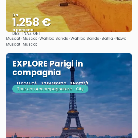
Da
1.258 €
a persona
DESTINAZIONI
Vedere
Muscat · Muscat · Wahiba Sands · Wahiba Sands · Bahla · Nizwa ·
Muscat · Muscat
EXPLORE Parigi in
compagnia
1 LOCALITÀ
2 TRASPORTO
3 NOTTE/I
Tour con Accompagnatore - City