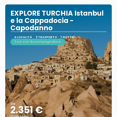
EXPLORE TURCHIA Istanbul
e la Cappadocia -
Capodanno
4 LOCALITÀ
3 TRASPORTO
7 NOTTE/I
Tour con Accompagnatore
Da
2.351 €
a persona