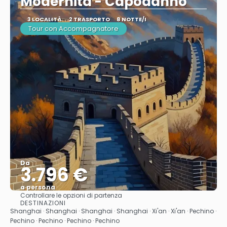
Modernità - Capodanno
3 LOCALITÀ
2 TRASPORTO
8 NOTTE/I
Tour con Accompagnatore
Da
3.796 €
a persona
Controllare le opzioni di partenza
Vedere
DESTINAZIONI
Shanghai · Shanghai · Shanghai · Shanghai · Xi'an · Xi'an · Pechino ·
Pechino · Pechino · Pechino · Pechino