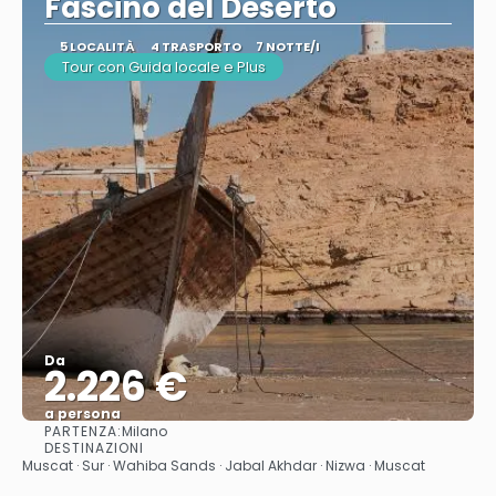
Fascino del Deserto
5 LOCALITÀ
4 TRASPORTO
7 NOTTE/I
Tour con Guida locale e Plus
Da
2.226 €
a persona
PARTENZA:
Milano
Vedere
DESTINAZIONI
Muscat · Sur · Wahiba Sands · Jabal Akhdar · Nizwa · Muscat