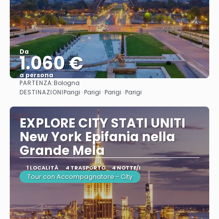
Da
1.060 €
a persona
PARTENZA:
Bologna
Vedere
DESTINAZIONI
Parigi · Parigi · Parigi · Parigi
EXPLORE CITY STATI UNITI
New York Epifania nella
Grande Mela
1 LOCALITÀ
4 TRASPORTO
4 NOTTE/I
Tour con Accompagnatore - City