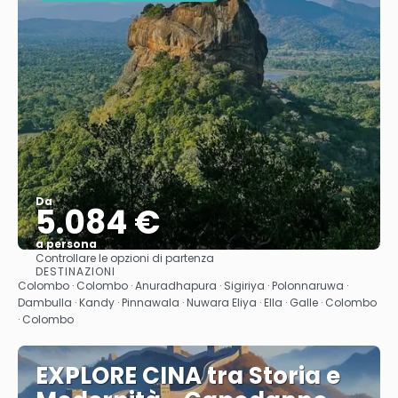
Da
5.084 €
a persona
Controllare le opzioni di partenza
Vedere
DESTINAZIONI
Colombo · Colombo · Anuradhapura · Sigiriya · Polonnaruwa ·
Dambulla · Kandy · Pinnawala · Nuwara Eliya · Ella · Galle · Colombo
· Colombo
EXPLORE CINA tra Storia e