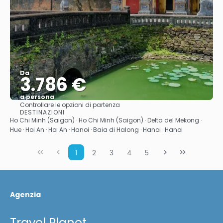
Da
3.786 €
a persona
Controllare le opzioni di partenza
Vedere
DESTINAZIONI
Ho Chi Minh (Saigon) · Ho Chi Minh (Saigon) · Delta del Mekong ·
Hue · Hoi An · Hoi An · Hanoi · Baia di Halong · Hanoi · Hanoi
1
2
3
4
5
Agenzia
Travel Planet