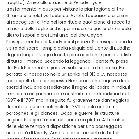
tragitto). Arrivo alla stazione di Peradeniya e
trasferimento in auto per visitare la piantagione di the
Girama e la relativa fabbrica. Avrete l’occasione di unirvi
ai raccoglitori di the nel loro rituale quotidiano di raccolta
a mano delle foglie di the, per imparare quello che si cela
dietro i sapori e profumi unici del the Ceylon.
Proseguimento per Kandy per il pranzo. Si prosegue con la
visita del sacro Tempio della Reliquia del Dente di Buddha,
di gran lunga il luogo di culto più importante per i buddisti
di tutto il mondo. Secondo la leggenda, il dente fu preso
dal Buddha mentre giaceva sulla sua pira funeraria. Fu
portato di nascosto nello Sri Lanka nel 313 d.C., nascosto
tra i capelli della principessa Hemamali che fuggiva dagli
eserciti indù che assediavano il regno del padre in India. Il
tempio fu originariamente costruito dai re kandyani tra il
1687 e il 1707, ma in seguito fu gravemente danneggiato
durante le guerre coloniali del XVIII secolo contro i
portoghesi e gli olandesi. Dopo le guerre, le strutture
originali in legno furono restaurate in pietra. Al termine
delle visite tempo a disposizione per una passeggiata
nella città di Kandy. Cena e pernottamento in hotel