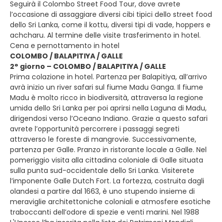
Seguirà il Colombo Street Food Tour, dove avrete
l’occasione di assaggiare diversi cibi tipici dello street food
dello Sri Lanka, come il kottu, diversi tipi di vade, hoppers e
achcharu. Al termine delle visite trasferimento in hotel.
Cena e pernottamento in hotel
COLOMBO / BALAPITIYA / GALLE
2° giorno – COLOMBO / BALAPITIYA / GALLE
Prima colazione in hotel. Partenza per Balapitiya, all’arrivo
avrà inizio un river safari sul fiume Madu Ganga. Il fiume
Madu è molto ricco in biodiversità, attraversa la regione
umida dello Sri Lanka per poi aprirsi nella Laguna di Madu,
dirigendosi verso l’Oceano Indiano. Grazie a questo safari
avrete l’opportunità percorrere i passaggi segreti
attraverso le foreste di mangrovie. Successivamente,
partenza per Galle. Pranzo in ristorante locale a Galle. Nel
pomeriggio visita alla cittadina coloniale di Galle situata
sulla punta sud-occidentale dello Sri Lanka. Visiterete
l’imponente Galle Dutch Fort. La fortezza, costruita dagli
olandesi a partire dal 1663, è uno stupendo insieme di
meraviglie architettoniche coloniali e atmosfere esotiche
traboccanti dell’odore di spezie e venti marini. Nel 1988