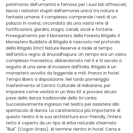
patrimonio dell’umanità e famoso per i suoi lati affrescati,
lascia i visitatori stupiti dall’armonia unica tra natura e
fantasia umana. Il complesso comprende i resti di un
palazzo in rovina, circondato da una vasta rete di
fortificazioni, giardini, stagni, canali, vicoli e fontane.
Proseguimento per il Monastero della Foresta Ritigala. Il
Monastero Buddista di Ritigala è nascosto nel profondo
della Ritigala Strict Nature Reserve e risale al tempo
dell'antico regno di Anuradhapura. Un tempo era un vasto
complesso monastico, abbandonato nel X e XI secolo a
seguito di una serie di invasioni dall'India. Ritigala è un
monastero avvolto da leggende e miti. Pranzo in hotel.
Tempo libero a disposizione. Nel tardo pomeriggio
trasferimento al Centro Culturale di Habarana, per
imparare come vestirsi in un Wes Kit e provare alcuni
passi della danza tradizionale dello Sri Lanka.
Successivamente ingresso nel teatro per assistere allo
spettacolo di danza. La caratteristica più importante di
questo teatro è la sua architettura eco-friendly, l'intero
tetto è coperto da un tipo di erba naturale chiamato
"Illuk" (Cogon Grass). Al termine rientro in hotel. Cena e