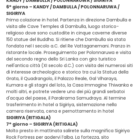
KANDY / DAMBULLA / POLONNARUWA / SIGIRIYA
6° giorno – KANDY / DAMBULLA / POLONNARUWA /
SIGIRIYA
Prima colazione in hotel. Partenza in direzione Dambulla e
visita alle Cave Temples di Dambulla, luogo storico-
religioso dove sono custodite in cinque caverne diverse
150 statue del Buddha. Si ritiene che Dambulla sia stata
fondata nel I secolo a.C. del Re Vattaganemani. Pranzo in
ristorante locale. Proseguimento per Polonnaruwa e visita
del secondo regno dello Sri Lanka con giro turistico
nell'antica città (XI secolo d.C.) con visita dei numerosi siti
di interesse archeologico e storico tra cui la Statua della
Grata, il Quadrangolo, il Palazzo Reale, Gal Viharaya,
Kumara e gli stagni del loto, la Casa Immagine Thiwanka e
molti altri, e potrete vedere uno dei più grandi serbatoi
d'acqua del paese, il Parakrama Samudraya. Al termine
trasferimento in hotel a Sigiriya, sistemazione nella
camera riservata, cena e pernottamento in hotel
SIGIRIYA (RITIGALA)
7° giorno – SIGIRIYA (RITIGALA)
Molto presto in mattinata salirete sulla magnifica Sigiriya
Rock Fortress per godervi l’alba. La fortezza, sito