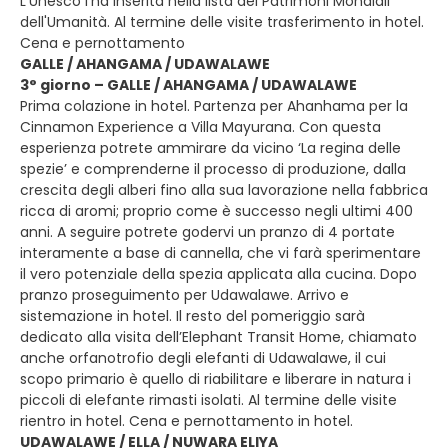
L'Unesco l’ha inserita nella lista dei Patrimoni Mondiali
dell'Umanità. Al termine delle visite trasferimento in hotel.
Cena e pernottamento
GALLE / AHANGAMA / UDAWALAWE
3° giorno – GALLE / AHANGAMA / UDAWALAWE
Prima colazione in hotel. Partenza per Ahanhama per la
Cinnamon Experience a Villa Mayurana. Con questa
esperienza potrete ammirare da vicino ‘La regina delle
spezie’ e comprenderne il processo di produzione, dalla
crescita degli alberi fino alla sua lavorazione nella fabbrica
ricca di aromi; proprio come è successo negli ultimi 400
anni. A seguire potrete godervi un pranzo di 4 portate
interamente a base di cannella, che vi farà sperimentare
il vero potenziale della spezia applicata alla cucina. Dopo
pranzo proseguimento per Udawalawe. Arrivo e
sistemazione in hotel. Il resto del pomeriggio sarà
dedicato alla visita dell’Elephant Transit Home, chiamato
anche orfanotrofio degli elefanti di Udawalawe, il cui
scopo primario è quello di riabilitare e liberare in natura i
piccoli di elefante rimasti isolati. Al termine delle visite
rientro in hotel. Cena e pernottamento in hotel.
UDAWALAWE / ELLA / NUWARA ELIYA