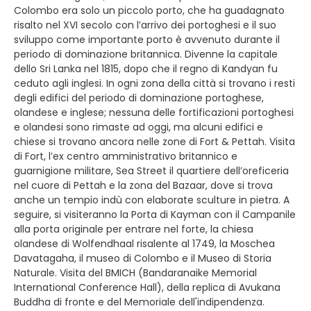
Colombo era solo un piccolo porto, che ha guadagnato
risalto nel XVI secolo con l’arrivo dei portoghesi e il suo
sviluppo come importante porto è avvenuto durante il
periodo di dominazione britannica. Divenne la capitale
dello Sri Lanka nel 1815, dopo che il regno di Kandyan fu
ceduto agli inglesi. In ogni zona della città si trovano i resti
degli edifici del periodo di dominazione portoghese,
olandese e inglese; nessuna delle fortificazioni portoghesi
e olandesi sono rimaste ad oggi, ma alcuni edifici e
chiese si trovano ancora nelle zone di Fort & Pettah. Visita
di Fort, l’ex centro amministrativo britannico e
guarnigione militare, Sea Street il quartiere dell’oreficeria
nel cuore di Pettah e la zona del Bazaar, dove si trova
anche un tempio indù con elaborate sculture in pietra. A
seguire, si visiteranno la Porta di Kayman con il Campanile
alla porta originale per entrare nel forte, la chiesa
olandese di Wolfendhaal risalente al 1749, la Moschea
Davatagaha, il museo di Colombo e il Museo di Storia
Naturale. Visita del BMICH (Bandaranaike Memorial
International Conference Hall), della replica di Avukana
Buddha di fronte e del Memoriale dell'indipendenza.