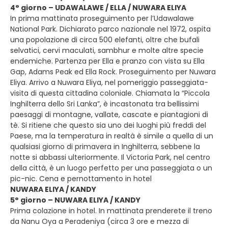
4° giorno – UDAWALAWE / ELLA / NUWARA ELIYA
In prima mattinata proseguimento per l’Udawalawe
National Park. Dichiarato parco nazionale nel 1972, ospita
una popolazione di circa 500 elefanti, oltre che bufali
selvatici, cervi maculati, sambhur e molte altre specie
endemiche. Partenza per Ella e pranzo con vista su Ella
Gap, Adams Peak ed Ella Rock. Proseguimento per Nuwara
Eliya. Arrivo a Nuwara Eliya, nel pomeriggio passeggiata-
visita di questa cittadina coloniale. Chiamata la “Piccola
Inghilterra dello Sri Lanka”, è incastonata tra bellissimi
paesaggi di montagne, vallate, cascate e piantagioni di
tè. Si ritiene che questo sia uno dei luoghi più freddi del
Paese, ma la temperatura in realtà è simile a quella di un
qualsiasi giorno di primavera in Inghilterra, sebbene la
notte si abbassi ulteriormente. Il Victoria Park, nel centro
della città, è un luogo perfetto per una passeggiata o un
pic-nic. Cena e pernottamento in hotel
NUWARA ELIYA / KANDY
5° giorno – NUWARA ELIYA / KANDY
Prima colazione in hotel. In mattinata prenderete il treno
da Nanu Oya a Peradeniya (circa 3 ore e mezza di