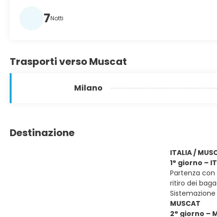
7
Notti
Trasporti verso Muscat
Milano
Destinazione
ITALIA / MUS
1° giorno – 
Partenza con v
ritiro dei baga
Sistemazione
MUSCAT
2° giorno –