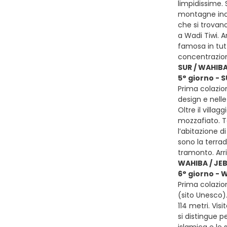
limpidissime.
montagne inco
che si trovano
a Wadi Tiwi. A
famosa in tutt
concentrazion
SUR / WAHIB
5° giorno - 
Prima colazion
design e nelle
Oltre il villa
mozzafiato. Te
l’abitazione d
sono la terrad
tramonto. Ar
WAHIBA / JE
6° giorno - 
Prima colazio
(sito Unesco).
114 metri. Vi
si distingue pe