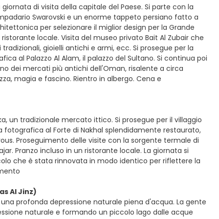
iornata di visita della capitale del Paese. Si parte con la
mpadario Swarovski e un enorme tappeto persiano fatto a
tettonica per selezionare il miglior design per la Grande
ristorante locale. Visita del museo privato Bait Al Zubair che
radizionali, gioielli antichi e armi, ecc. Si prosegue per la
fica al Palazzo Al Alam, il palazzo del Sultano. Si continua poi
, uno dei mercati più antichi dell'Oman, risalente a circa
zza, magia e fascino. Rientro in albergo. Cena e
, un tradizionale mercato ittico. Si prosegue per il villaggio
a fotografica al Forte di Nakhal splendidamente restaurato,
ous. Proseguimento delle visite con la sorgente termale di
jar. Pranzo incluso in un ristorante locale. La giornata si
olo che è stata rinnovata in modo identico per riflettere la
amento
s Al Jinz)
, una profonda depressione naturale piena d'acqua. La gente
ssione naturale e formando un piccolo lago dalle acque