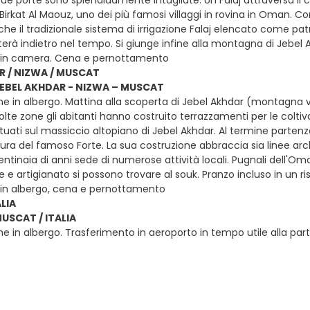
sue porte sono splendidamente intagliate. Un Falaj attraversa il cen
Birkat Al Maouz, uno dei più famosi villaggi in rovina in Oman. Co
nche il tradizionale sistema di irrigazione Falaj elencato come 
terà indietro nel tempo. Si giunge infine alla montagna di Jebel Akh
 in camera. Cena e pernottamento
R / NIZWA / MUSCAT
 JEBEL AKHDAR - NIZWA – MUSCAT
ne in albergo. Mattina alla scoperta di Jebel Akhdar (montagna v
molte zone gli abitanti hanno costruito terrazzamenti per le colti
ituati sul massiccio altopiano di Jebel Akhdar. Al termine partenz
ura del famoso Forte. La sua costruzione abbraccia sia linee arc
ntinaia di anni sede di numerose attività locali. Pugnali dell'Oma
e e artigianato si possono trovare al souk. Pranzo incluso in un 
 in albergo, cena e pernottamento
LIA
MUSCAT / ITALIA
e in albergo. Trasferimento in aeroporto in tempo utile alla partenz