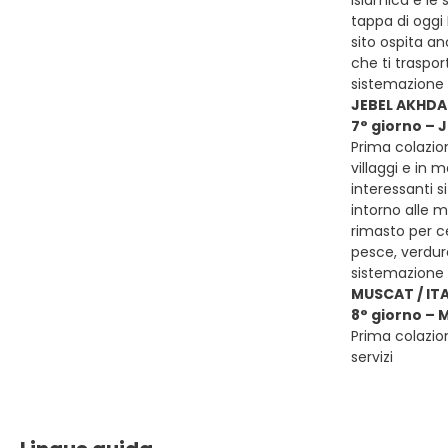
islamica e le 
tappa di oggi 
sito ospita a
che ti traspor
sistemazione
JEBEL AKHDA
7° giorno –
Prima colazio
villaggi e in 
interessanti s
intorno alle m
rimasto per ce
pesce, verdur
sistemazione
MUSCAT / ITA
8° giorno – 
Prima colazion
servizi