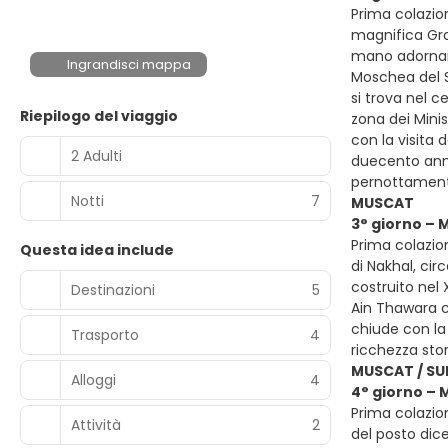
Prima colazion
magnifica Gra
mano adornano
Ingrandisci mappa
Moschea del Su
si trova nel c
Riepilogo del viaggio
zona dei Minis
con la visita 
2 Adulti
duecento anni
pernottamen
Notti
7
MUSCAT
3° giorno – 
Prima colazion
Questa idea include
di Nakhal, ci
costruito nel
Destinazioni
5
Ain Thawara ch
chiude con la 
Trasporto
4
ricchezza sto
MUSCAT / SU
Alloggi
4
4° giorno – 
Prima colazio
Attività
2
del posto dic