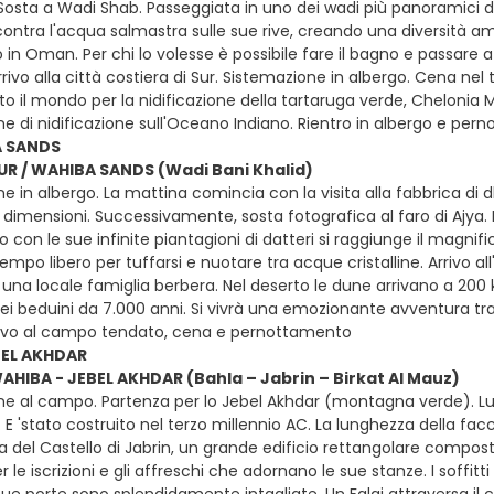
 Sosta a Wadi Shab. Passeggiata in uno dei wadi più panoramici d
ntra l'acqua salmastra sulle sue rive, creando una diversità ambi
 in Oman. Per chi lo volesse è possibile fare il bagno e passare 
rrivo alla città costiera di Sur. Sistemazione in albergo. Cena nel t
o il mondo per la nidificazione della tartaruga verde, Chelonia M
e di nidificazione sull'Oceano Indiano. Rientro in albergo e pe
A SANDS
SUR / WAHIBA SANDS (Wadi Bani Khalid)
e in albergo. La mattina comincia con la visita alla fabbrica di d
 dimensioni. Successivamente, sosta fotografica al faro di Ajya. 
ggio con le sue infinite piantagioni di datteri si raggiunge il ma
mpo libero per tuffarsi e nuotare tra acque cristalline. Arrivo all
i una locale famiglia berbera. Nel deserto le dune arrivano a 200
ei beduini da 7.000 anni. Si vivrà una emozionante avventura tra
rivo al campo tendato, cena e pernottamento
BEL AKHDAR
WAHIBA - JEBEL AKHDAR (Bahla – Jabrin – Birkat Al Mauz)
ne al campo. Partenza per lo Jebel Akhdar (montagna verde). Lun
 E 'stato costruito nel terzo millennio AC. La lunghezza della facc
sita del Castello di Jabrin, un grande edificio rettangolare com
r le iscrizioni e gli affreschi che adornano le sue stanze. I soffitti