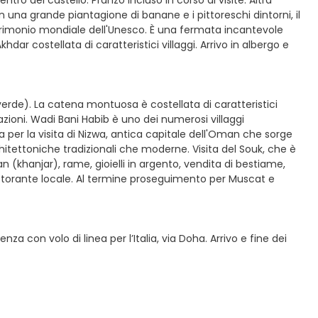
tro del castello. Pranzo incluso in corso di visite. Altra
n una grande piantagione di banane e i pittoreschi dintorni, il
patrimonio mondiale dell'Unesco. È una fermata incantevole
dar costellata di caratteristici villaggi. Arrivo in albergo e
erde). La catena montuosa è costellata di caratteristici
vazioni. Wadi Bani Habib è uno dei numerosi villaggi
a per la visita di Nizwa, antica capitale dell'Oman che sorge
hitettoniche tradizionali che moderne. Visita del Souk, che è
n (khanjar), rame, gioielli in argento, vendita di bestiame,
ristorante locale. Al termine proseguimento per Muscat e
a con volo di linea per l’Italia, via Doha. Arrivo e fine dei