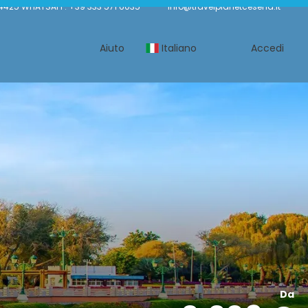
4425 WHATSAPP: +39 333 571 6035
info@travelplanetcesena.it
Aiuto
Italiano
Accedi
Da