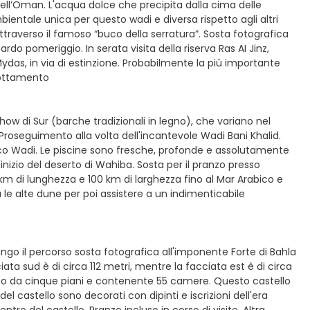
ell’Oman. L'acqua dolce che precipita dalla cima delle
entale unica per questo wadi e diversa rispetto agli altri
attraverso il famoso “buco della serratura”. Sosta fotografica
ardo pomeriggio. In serata visita della riserva Ras AI Jinz,
ydas, in via di estinzione. Probabilmente la più importante
rnottamento
how di Sur (barche tradizionali in legno), che variano nel
Proseguimento alla volta dell'incantevole Wadi Bani Khalid.
gnifico Wadi. Le piscine sono fresche, profonde e assolutamente
'inizio del deserto di Wahiba. Sosta per il pranzo presso
 km di lunghezza e 100 km di larghezza fino al Mar Arabico e
 le alte dune per poi assistere a un indimenticabile
go il percorso sosta fotografica all'imponente Forte di Bahla
iata sud è di circa 112 metri, mentre la facciata est è di circa
posto da cinque piani e contenente 55 camere. Questo castello
 del castello sono decorati con dipinti e iscrizioni dell'era