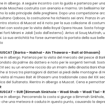
e in albergo. A seguire incontro con la guida e partenza per una g
nde Moschea costruita con arenaria e marmo. Un bellissimo la
 la sala principale delle preghiere. Dopo una competizione archi
ltano Qaboos, la costruzione ha richiesto sei anni. Pranzo in un 
entro storico di Muscat ed è noto per la sua collezione di costumi t
teri con sosta per la visita della Royal Opera House. Sosta fotogra
dei forti Mirani e Jalali (solo dall'esterno). Arrivo al Souq Muttrah
. La sua antichità ha forse aumentato la portata della sua belle
to
MUSCAT (Barka – Nakhal - Ain Thawara – Bait al Ghasam)
e in albergo. Partenza per la visita del mercato del pesce di Barka
rcondato da palme da dattero e noto per le sorgenti termali. Sost
 XVI sec su un enorme roccia da un Imam della dinastia Bani Khar
e si trova tra piantagioni di datteri ai piedi delle montagne di Ha
visita al museo Bait Al Ghasam una tradizionale casa del XIX sec
rica del Sultanato. Rientro in albergo a Muscat. Cena e pernott
R
MUSCAT – SUR (Bimmah Sinkhole - Wadi Shab – Wadi Tiwi - Ra
ne in albergo. Percorrendo la costa si giunge a Bimmah Sinkhole
e che una meteora è caduta in questo punto, causando la depre