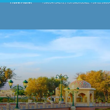
Travel Planet
+39054724272 / PER EMERGENZE: +39 02 3986