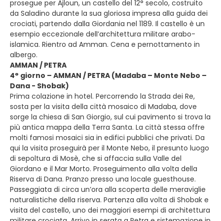
prosegue per Ajloun, un castello del 12° secolo, costruito
da Saladino durante la sua gloriosa impresa alla guida dei
crociati, partendo dalla Giordania nel 1189. Il castello è un
esempio eccezionale dell’architettura militare arabo-
islamica. Rientro ad Amman. Cena e pernottamento in
albergo.
AMMAN / PETRA
4° giorno – AMMAN / PETRA (Madaba – Monte Nebo –
Dana - Shobak)
Prima colazione in hotel. Percorrendo la Strada dei Re,
sosta per la visita della città mosaico di Madaba, dove
sorge la chiesa di San Giorgio, sul cui pavimento si trova la
più antica mappa della Terra Santa. La città stessa offre
molti famosi mosaici sia in edifici pubblici che privati. Da
qui la visita proseguirà per il Monte Nebo, il presunto luogo
di sepoltura di Mosè, che si affaccia sulla Valle del
Giordano e il Mar Morto. Proseguimento alla volta della
Riserva di Dana. Pranzo presso una locale guesthouse.
Passeggiata di circa un’ora alla scoperta delle meraviglie
naturalistiche della riserva. Partenza alla volta di Shobak e
visita del castello, uno dei maggiori esempi di architettura
militare crociata. Arrivo in serata a Petra e sistemazione in