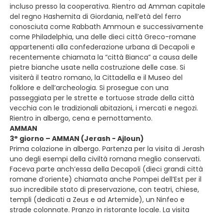
incluso presso la cooperativa. Rientro ad Amman capitale
del regno Hashemita di Giordania, nell’età del ferro
conosciuta come Rabbath Ammoun e successivamente
come Philadelphia, una delle dieci città Greco-romane
appartenenti alla confederazione urbana di Decapoli e
recentemente chiamata la “città Bianca” a causa delle
pietre bianche usate nella costruzione delle case. Si
visiterà il teatro romano, la Cittadella e il Museo del
folklore e dell’archeologia. Si prosegue con una
passeggiata per le strette e tortuose strade della città
vecchia con le tradizionali abitazioni, i mercati e negozi.
Rientro in albergo, cena e pernottamento.
AMMAN
3° giorno – AMMAN (Jerash - Ajloun)
Prima colazione in albergo. Partenza per la visita di Jerash
uno degli esempi della civiltà romana meglio conservati.
Faceva parte anch’essa della Decapoli (dieci grandi città
romane d’oriente) chiamata anche Pompei dell’Est per il
suo incredibile stato di preservazione, con teatri, chiese,
templi (dedicati a Zeus e ad Artemide), un Ninfeo e
strade colonnate. Pranzo in ristorante locale. La visita