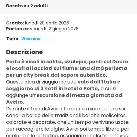
Basato su 2 adulti
Creato:
lunedì 20 aprile 2026
Partenza:
venerdì 12 giugno 2026
Temi
Weekend
Descrizione
Porto è vicoli in salita, azulejos, ponti sul Douro 
e locali affacciati sul fiume: una città perfetta 
per un city break dal sapore autentico.
Questa idea di viaggio include 
volo dall’Italia e 
soggiorno di 3 notti in hotel a Porto,
 a cui si 
aggiunge un’
escursione di mezza giornata ad 
Aveiro.
Durante il tour di Aveiro farai una mini‑crociera sui 
canali a bordo delle tradizionali barche moliceiros, 
colorate e decorate, che un tempo venivano usate 
per raccogliere le alghe. Avrai poi tempo libero per 
esplorare la cittadina, assaggiare i dolci tipici “ovos 