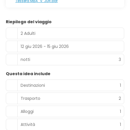
Tessera MBA_V. JUR.pdf
Riepilogo del viaggio
2 Adulti
12 giu 2026 - 15 giu 2026
notti
3
Questa idea include
Destinazioni
1
Trasporto
2
Alloggi
1
Attività
1