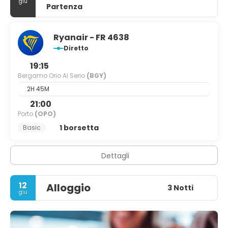
giu
Partenza
Ryanair - FR 4638
Diretto
19:15
Bergamo Orio Al Serio
(BGY)
2H 45M
21:00
Porto
(OPO)
1 borsetta
Basic
Dettagli
12
Alloggio
3 Notti
giu