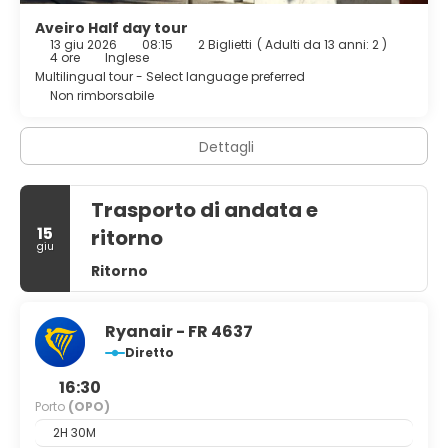
Potrai usufruire di un business center, un pratico servizio
Aveiro Half day tour
13 giu 2026
08:15
2 Biglietti
(
Adulti da 13 anni: 2
)
di lavanderia e lavaggio a secco e una reception aperta
4 ore
Inglese
24 ore su 24.
Multilingual tour - Select language preferred
Non rimborsabile
Dettagli
Trasporto di andata e
15
ritorno
giu
Ritorno
Ryanair - FR 4637
Diretto
16:30
Porto
(OPO)
2H 30M